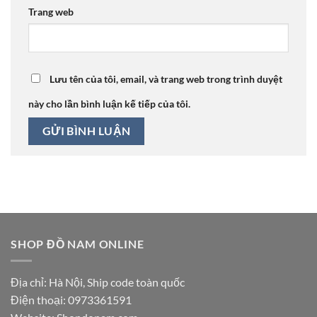
Trang web
Lưu tên của tôi, email, và trang web trong trình duyệt
này cho lần bình luận kế tiếp của tôi.
SHOP ĐỒ NAM ONLINE
Địa chỉ: Hà Nội, Ship code toàn quốc
Điện thoại:
0973361591