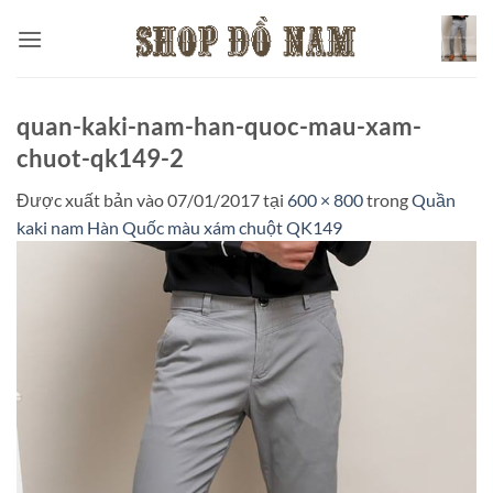
Bỏ
qua
nội
dung
quan-kaki-nam-han-quoc-mau-xam-
chuot-qk149-2
Được xuất bản vào
07/01/2017
tại
600 × 800
trong
Quần
kaki nam Hàn Quốc màu xám chuột QK149