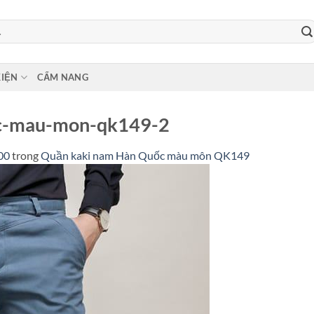
KIỆN
CẨM NANG
c-mau-mon-qk149-2
00
trong
Quần kaki nam Hàn Quốc màu môn QK149