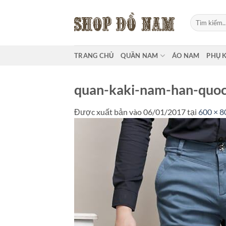
Bỏ
qua
Tìm
kiếm:
nội
dung
TRANG CHỦ
QUẦN NAM
ÁO NAM
PHỤ 
quan-kaki-nam-han-quo
Được xuất bản vào
06/01/2017
tại
600 × 8