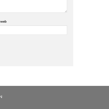
 web
N