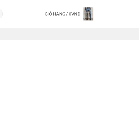
GIỎ HÀNG /
0
VNĐ