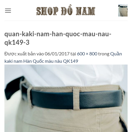
Bỏ
qua
nội
dung
quan-kaki-nam-han-quoc-mau-nau-
qk149-3
Được xuất bản vào
06/01/2017
tại
600 × 800
trong
Quần
kaki nam Hàn Quốc màu nâu QK149