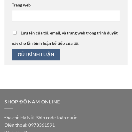
Trang web
Lưu tên của tôi, email, và trang web trong trình duyệt
này cho lần bình luận kế tiếp của tôi.
SHOP ĐỒ NAM ONLINE
Địa chỉ: Hà Nội, Ship code toàn quốc
Điện thoại:
0973361591