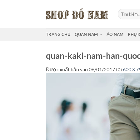
Bỏ
qua
Tìm
kiếm:
nội
dung
TRANG CHỦ
QUẦN NAM
ÁO NAM
PHỤ 
quan-kaki-nam-han-quo
Được xuất bản vào
06/01/2017
tại
600 × 7