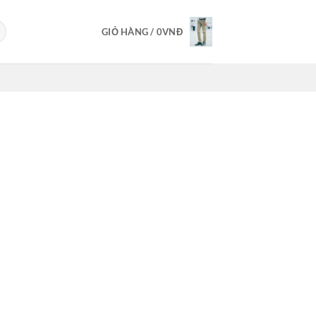
GIỎ HÀNG /
0
VNĐ