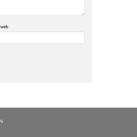
 web
N