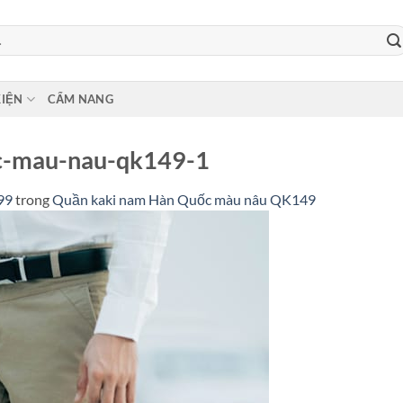
KIỆN
CẨM NANG
c-mau-nau-qk149-1
99
trong
Quần kaki nam Hàn Quốc màu nâu QK149