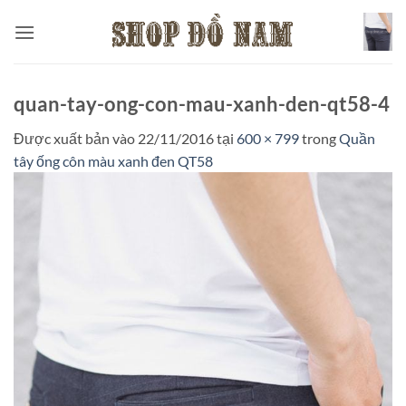
Bỏ
qua
nội
dung
quan-tay-ong-con-mau-xanh-den-qt58-4
Được xuất bản vào
22/11/2016
tại
600 × 799
trong
Quần
tây ống côn màu xanh đen QT58