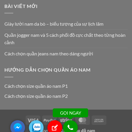
BÀI VIẾT MỚI
Giày lười nam da bò – biểu tượng của sự lịch lãm
Quần jogger nam và 5 cách phối đồ cực chất theo từng hoàn
cảnh
Cách chọn quần jeans nam theo dáng người
HƯỚNG DẪN CHỌN QUẦN ÁO NAM
Cách chọn size quần áo nam P1
Cách chọn size quần áo nam P2
GỌI NGAY
Visa
PayPal
Stripe
MasterCard
Cash
On
Copyright 2026 ©
Shop đồ nam