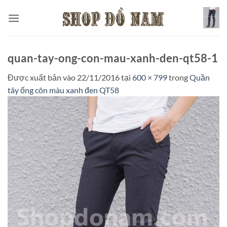
Bỏ
qua
nội
dung
quan-tay-ong-con-mau-xanh-den-qt58-1
Được xuất bản vào
22/11/2016
tại
600 × 799
trong
Quần
tây ống côn màu xanh đen QT58