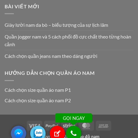
BÀI VIẾT MỚI
Giày lười nam da bò – biểu tượng của sự lịch lãm
Quần jogger nam và 5 cách phối đồ cực chất theo từng hoàn
cảnh
Cách chọn quần jeans nam theo dáng người
HƯỚNG DẪN CHỌN QUẦN ÁO NAM
Cách chọn size quần áo nam P1
Cách chọn size quần áo nam P2
GỌI NGAY
Visa
PayPal
Stripe
MasterCard
Cash
On
Copyright 2026 ©
Shop đồ nam