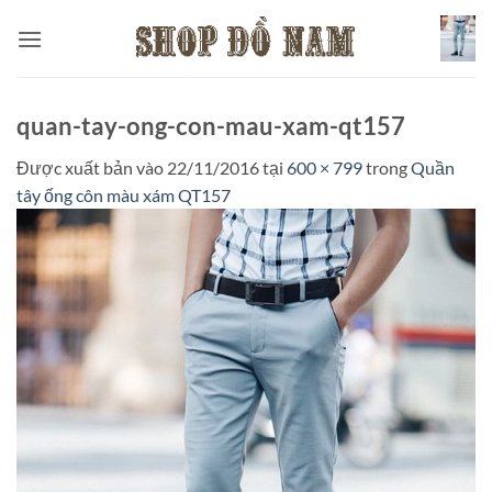
Bỏ
qua
nội
dung
quan-tay-ong-con-mau-xam-qt157
Được xuất bản vào
22/11/2016
tại
600 × 799
trong
Quần
tây ống côn màu xám QT157