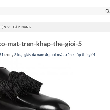
KIỆN
CẨM NANG
co-mat-tren-khap-the-gioi-5
31
trong
8 loại giày da nam đẹp có mặt trên khắp thế giới