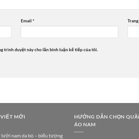
Email
*
Trang
ng trình duyệt này cho lần bình luận kế tiếp của tôi.
 VIẾT MỚI
HƯỚNG DẪN CHỌN QUẦ
ÁO NAM
 lười nam da bò – biểu tượng