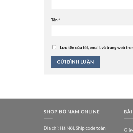
Tên
*
Lưu tên của tôi, email, và trang web tro
SHOP ĐỒ NAM ONLINE
BÀI
Địa chỉ: Hà Nội, Ship code toàn
Giày