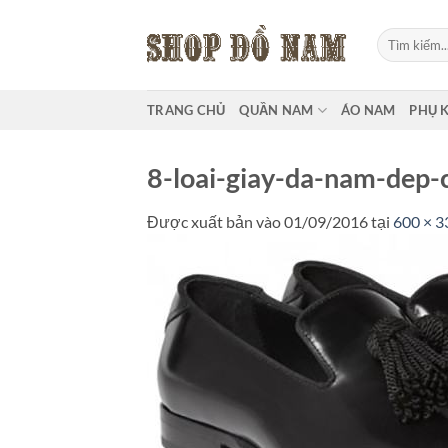
Bỏ
qua
Tìm
kiếm:
nội
dung
TRANG CHỦ
QUẦN NAM
ÁO NAM
PHỤ 
8-loai-giay-da-nam-dep-
Được xuất bản vào
01/09/2016
tại
600 × 3