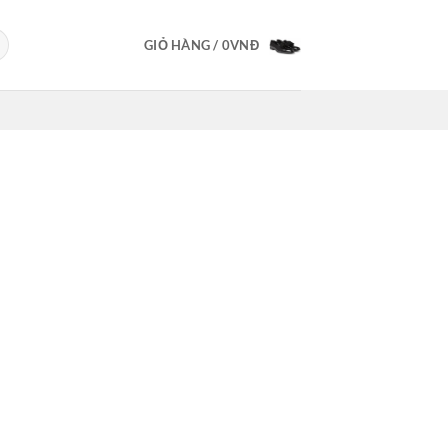
GIỎ HÀNG /
0
VNĐ