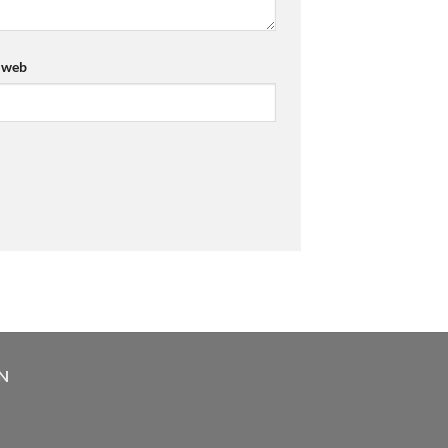
 web
N