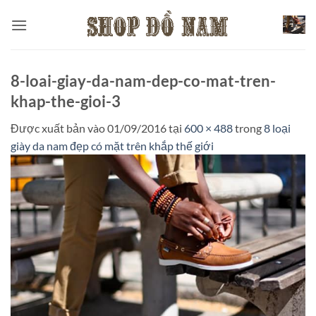
Bỏ
qua
nội
dung
8-loai-giay-da-nam-dep-co-mat-tren-
khap-the-gioi-3
Được xuất bản vào
01/09/2016
tại
600 × 488
trong
8 loại
giày da nam đẹp có mặt trên khắp thế giới