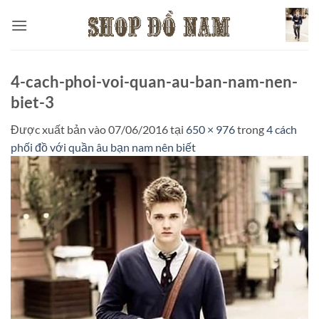
Bỏ
qua
nội
dung
4-cach-phoi-voi-quan-au-ban-nam-nen-
biet-3
Được xuất bản vào
07/06/2016
tại
650 × 976
trong
4 cách
phối đồ với quần âu bạn nam nên biết