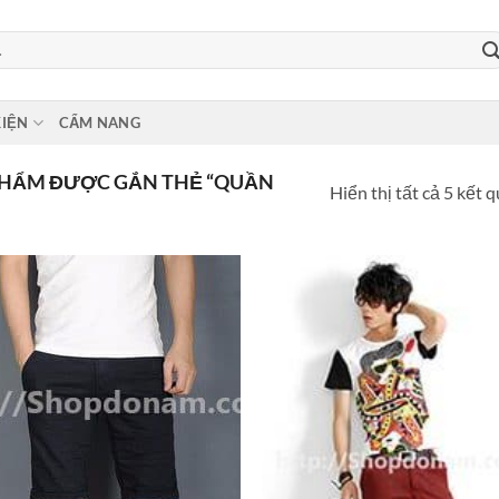
KIỆN
CẨM NANG
HẨM ĐƯỢC GẮN THẺ “QUẦN
Hiển thị tất cả 5 kết 