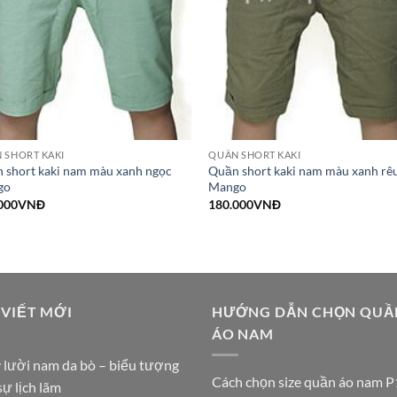
 SHORT KAKI
QUẦN SHORT KAKI
 short kaki nam màu xanh ngọc
Quần short kaki nam màu xanh rê
go
Mango
000
VNĐ
180.000
VNĐ
 VIẾT MỚI
HƯỚNG DẪN CHỌN QUẦ
ÁO NAM
 lười nam da bò – biểu tượng
Cách chọn size quần áo nam P
sự lịch lãm