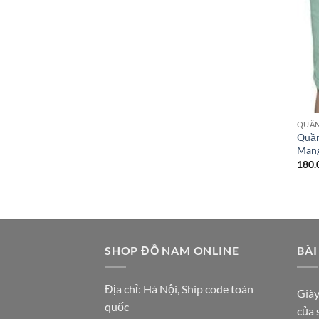
QUẦN
Quần
Man
180.
SHOP ĐỒ NAM ONLINE
BÀI
Địa chỉ: Hà Nội, Ship code toàn
Giày
quốc
của 