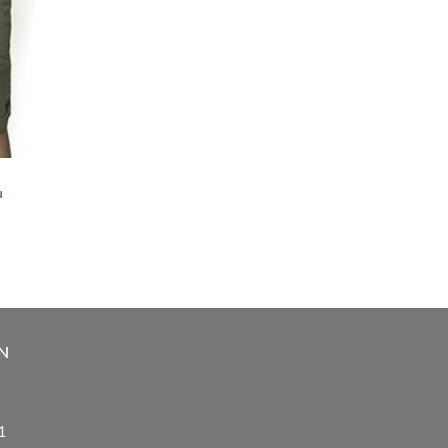
u
N
1