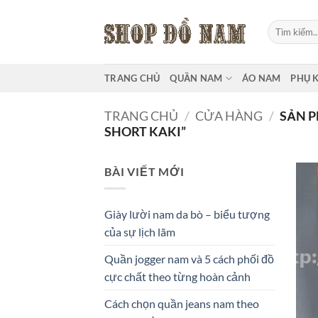
Bỏ
qua
Tìm
kiếm:
nội
dung
TRANG CHỦ
QUẦN NAM
ÁO NAM
PHỤ 
TRANG CHỦ
/
CỬA HÀNG
/
SẢN P
SHORT KAKI”
BÀI VIẾT MỚI
Giày lười nam da bò – biểu tượng
của sự lịch lãm
Quần jogger nam và 5 cách phối đồ
cực chất theo từng hoàn cảnh
Cách chọn quần jeans nam theo