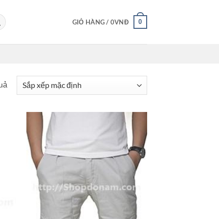
0
GIỎ HÀNG /
0
VNĐ
quả