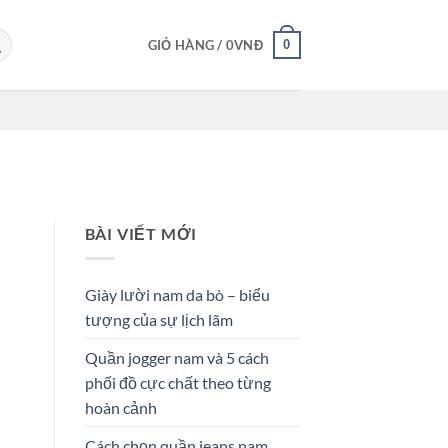
0
GIỎ HÀNG /
0
VNĐ
BÀI VIẾT MỚI
Giày lười nam da bò – biểu
tượng của sự lịch lãm
Quần jogger nam và 5 cách
phối đồ cực chất theo từng
hoàn cảnh
Cách chọn quần jeans nam