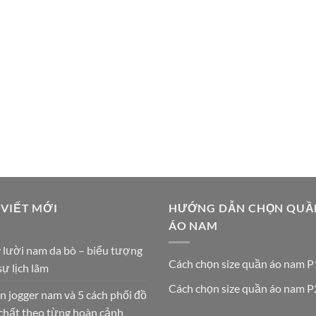
 VIẾT MỚI
HƯỚNG DẪN CHỌN QUẦ
ÁO NAM
 lười nam da bò – biểu tượng
Cách chọn size quần áo nam P
sự lịch lãm
Cách chọn size quần áo nam P
 jogger nam và 5 cách phối đồ
chất theo từng hoàn cảnh