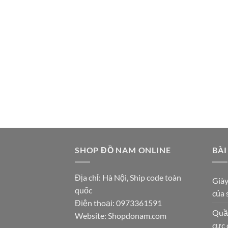
SHOP ĐỒ NAM ONLINE
BÀI
Địa chỉ: Hà Nội, Ship code toàn
Giày
quốc
của 
Điện thoại:
0973361591
Quần
Website: Shopdonam.com
cực 