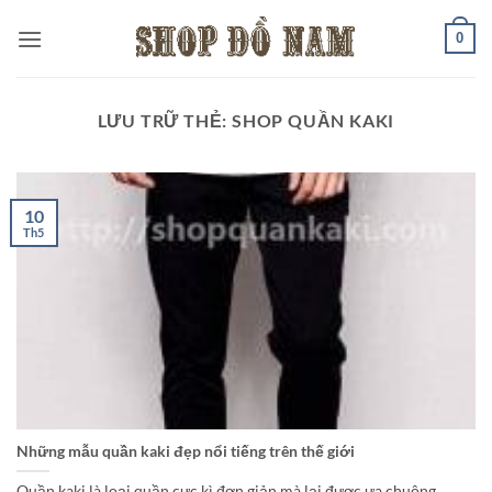
Bỏ
0
qua
nội
dung
LƯU TRỮ THẺ:
SHOP QUẦN KAKI
10
Th5
Những mẫu quần kaki đẹp nổi tiếng trên thế giới
Quần kaki là loại quần cực kì đơn giản mà lại được ưa chuộng