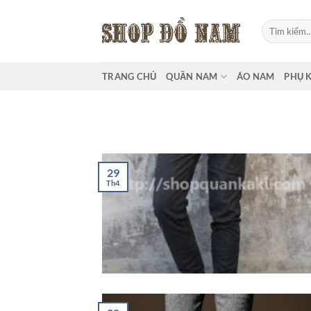
Bỏ
qua
Tìm
kiếm:
nội
dung
TRANG CHỦ
QUẦN NAM
ÁO NAM
PHỤ 
29
Th4