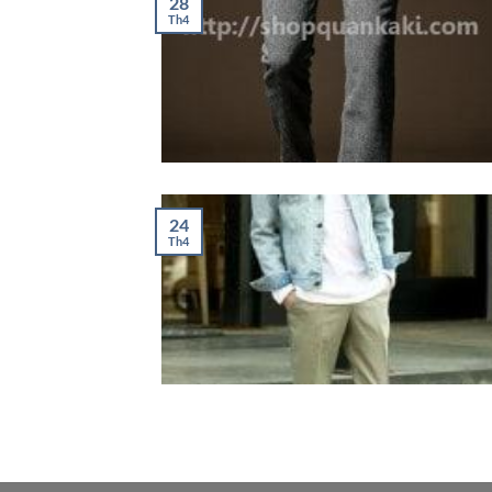
28
Th4
24
Th4