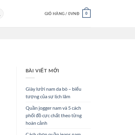
0
GIỎ HÀNG /
0
VNĐ
BÀI VIẾT MỚI
Giày lười nam da bò – biểu
tượng của sự lịch lãm
Quần jogger nam và 5 cách
phối đồ cực chất theo từng
hoàn cảnh
Cách chọn quần jeans nam